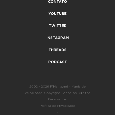
CONTATO
YOUTUBE
TWITTER
INSTAGRAM
THREADS
PODCAST
2002 - 2026 F1Mania.net - Mania de
Velocidade. Copyright. Todos os Direitos
Reservados.
Política de Privacidade
-