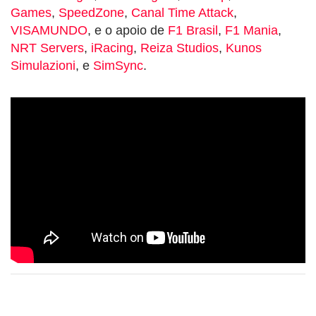
Games
,
SpeedZone
,
Canal Time Attack
,
VISAMUNDO
, e o apoio de
F1 Brasil
,
F1 Mania
,
NRT Servers
,
iRacing
,
Reiza Studios
,
Kunos
Simulazioni
, e
SimSync
.