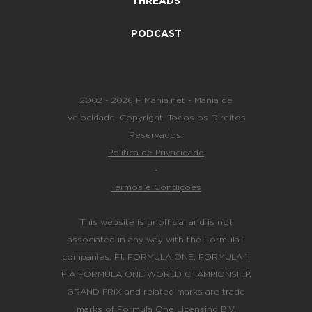
THREADS
PODCAST
2002 - 2026 F1Mania.net - Mania de
Velocidade. Copyright. Todos os Direitos
Reservados.
Política de Privacidade
-
Termos e Condições
This website is unofficial and is not
associated in any way with the Formula 1
companies. F1, FORMULA ONE, FORMULA 1,
FIA FORMULA ONE WORLD CHAMPIONSHIP,
GRAND PRIX and related marks are trade
marks of Formula One Licensing B.V.