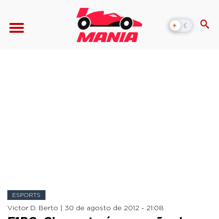
☀
☾
Alternar
modo
escuro
ESPORTS
Victor D. Berto |
30 de agosto de 2012 - 21:08