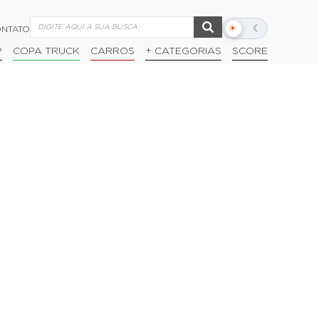
☀
☾
NTATO
Alternar
modo
P
COPA TRUCK
CARROS
+ CATEGORIAS
SCORE
escuro