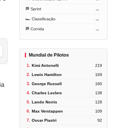
🏁 Sprint
...
🏎️ Classificação
...
🏁 Corrida
...
Mundial de Pilotos
1.
Kimi Antonelli
219
2.
Lewis Hamilton
169
ia
3.
George Russell
160
4.
Charles Leclerc
138
5.
Lando Norris
128
6.
Max Verstappen
109
7.
Oscar Piastri
92