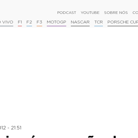
PODCAST
YOUTUBE
SOBRE NÓS
CO
 VIVO
F1
F2
F3
MOTOGP
NASCAR
TCR
PORSCHE CU
2 - 21:51