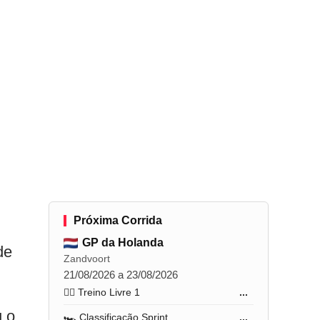
Próxima Corrida
GP da Holanda
de
Zandvoort
21/08/2026 a 23/08/2026
🏋️‍♂️ Treino Livre 1
...
u o
🏎️ Classificação Sprint
...