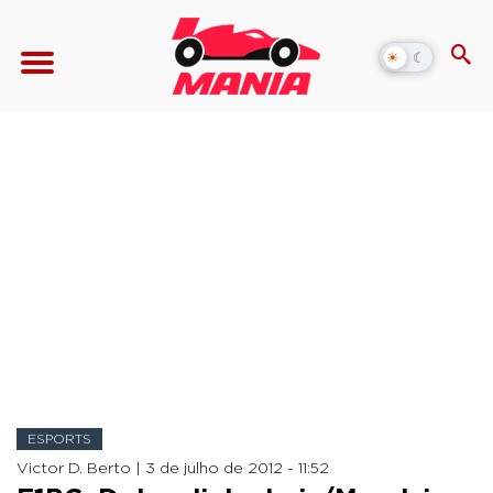
☀
☾
Alternar
modo
escuro
ESPORTS
Victor D. Berto |
3 de julho de 2012 - 11:52