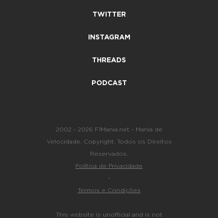
TWITTER
INSTAGRAM
THREADS
PODCAST
2002 - 2026 F1Mania.net - Mania de
Velocidade. Copyright. Todos os Direitos
Reservados.
Política de Privacidade
-
Termos e Condições
This website is unofficial and is not