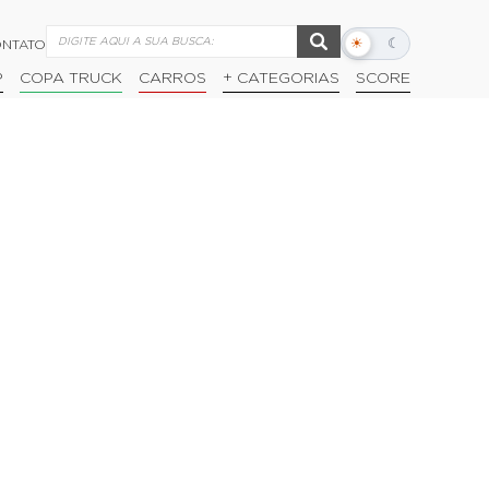
☀
☾
NTATO
Alternar
modo
P
COPA TRUCK
CARROS
+ CATEGORIAS
SCORE
escuro