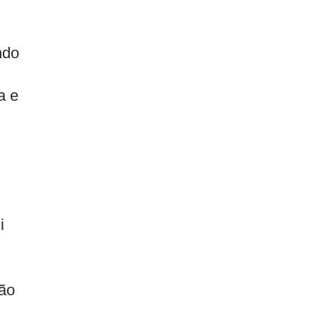
ndo
a e
i
ção