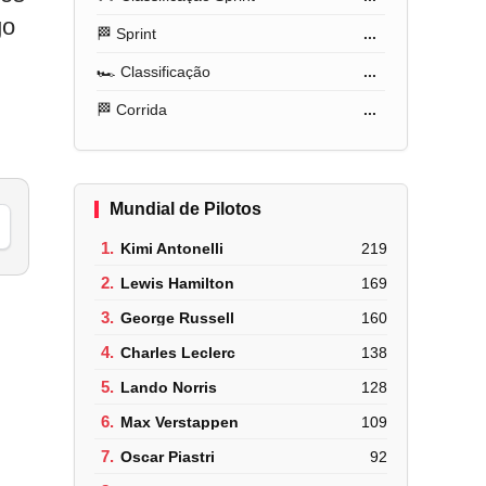
go
🏁 Sprint
...
🏎️ Classificação
...
🏁 Corrida
...
Mundial de Pilotos
1.
Kimi Antonelli
219
2.
Lewis Hamilton
169
3.
George Russell
160
4.
Charles Leclerc
138
5.
Lando Norris
128
6.
Max Verstappen
109
7.
Oscar Piastri
92