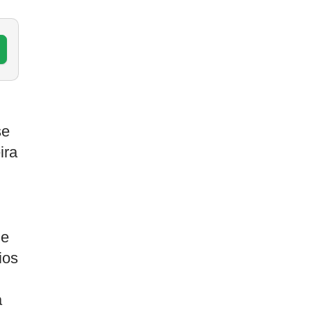
se
ira
 e
ios
a