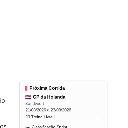
Próxima Corrida
GP da Holanda
do
Zandvoort
21/08/2026 a 23/08/2026
🏋️‍♂️ Treino Livre 1
...
ros
🏎️ Classificação Sprint
...