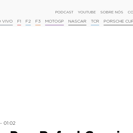
PODCAST
YOUTUBE
SOBRE NÓS
CO
 VIVO
F1
F2
F3
MOTOGP
NASCAR
TCR
PORSCHE CU
- 01:02