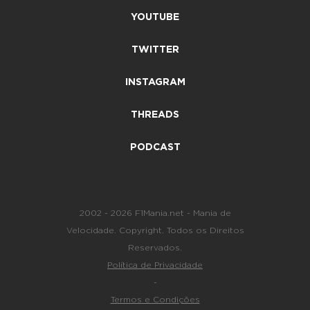
YOUTUBE
TWITTER
INSTAGRAM
THREADS
PODCAST
2002 - 2026 F1Mania.net - Mania de
Velocidade. Copyright. Todos os Direitos
Reservados.
Política de Privacidade
-
Termos e Condições