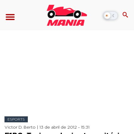
☀
☾
Alternar
modo
escuro
ESPORTS
Victor D. Berto |
13 de abril de 2012 - 15:31