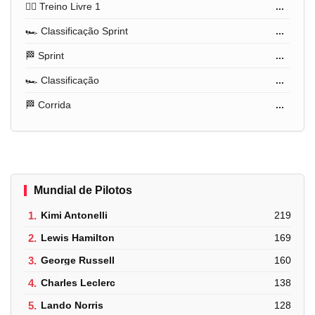
🏋️‍♂️ Treino Livre 1
...
🏎️ Classificação Sprint
...
🏁 Sprint
...
🏎️ Classificação
...
🏁 Corrida
...
Mundial de Pilotos
1.
Kimi Antonelli
219
2.
Lewis Hamilton
169
3.
George Russell
160
4.
Charles Leclerc
138
5.
Lando Norris
128