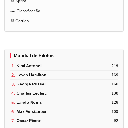
🏁 Sprint
...
🏎️ Classificação
...
🏁 Corrida
...
Mundial de Pilotos
1.
Kimi Antonelli
219
2.
Lewis Hamilton
169
3.
George Russell
160
4.
Charles Leclerc
138
5.
Lando Norris
128
6.
Max Verstappen
109
7.
Oscar Piastri
92