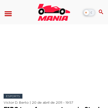
☀
☾
Alternar
modo
escuro
ESPORTS
Victor D. Berto |
20 de abril de 2011 - 19:57