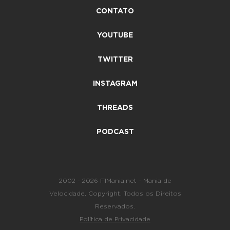
CONTATO
YOUTUBE
TWITTER
INSTAGRAM
THREADS
PODCAST
2002 - 2026 F1Mania.net - Mania de
Velocidade. Copyright. Todos os Direitos
Reservados.
Política de Privacidade