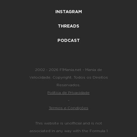
INSTAGRAM
THREADS
PODCAST
2002 - 2026 F1Mania.net - Mania de
Velocidade. Copyright. Todos os Direitos
Reservados.
Política de Privacidade
-
Termos e Condições
This website is unofficial and is not
associated in any way with the Formula 1