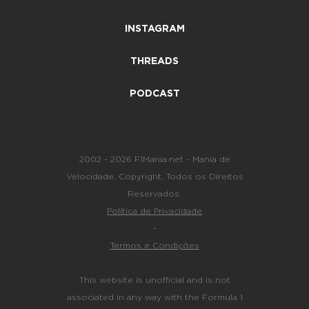
INSTAGRAM
THREADS
PODCAST
2002 - 2026 F1Mania.net - Mania de
Velocidade. Copyright. Todos os Direitos
Reservados.
Política de Privacidade
-
Termos e Condições
This website is unofficial and is not
associated in any way with the Formula 1