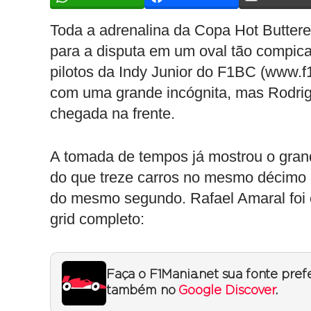
Toda a adrenalina da Copa Hot Buttered
para a disputa em um oval tão compica
pilotos da Indy Junior do F1BC (www.f1
com uma grande incógnita, mas Rodrig
chegada na frente.
A tomada de tempos já mostrou o grand
do que treze carros no mesmo décimo d
do mesmo segundo. Rafael Amaral foi o 
grid completo:
Faça o F1Mania.net sua fonte pref
também no
Google Discover
.