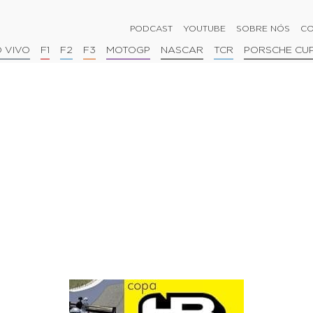
PODCAST
YOUTUBE
SOBRE NÓS
CO
 VIVO
F1
F2
F3
MOTOGP
NASCAR
TCR
PORSCHE CU