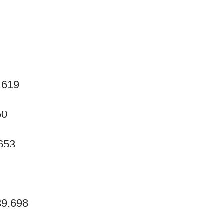
.619
50
.653
39.698