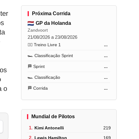
ter
Próxima Corrida
os
GP da Holanda
Zandvoort
ta
21/08/2026 a 23/08/2026
e
🏋️‍♂️ Treino Livre 1
...
🏎️ Classificação Sprint
...
🏁 Sprint
...
nos
🏎️ Classificação
...
o
a o
🏁 Corrida
...
Mundial de Pilotos
1.
Kimi Antonelli
219
2.
Lewis Hamilton
169