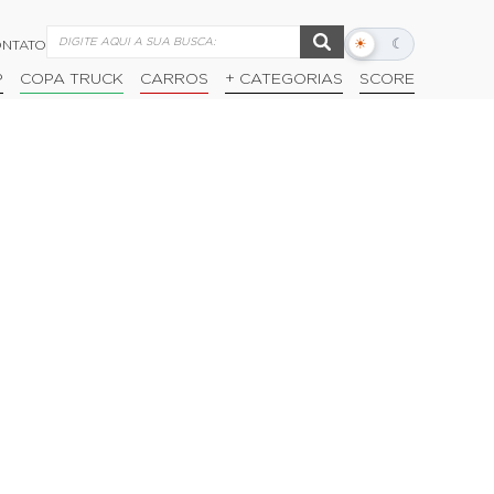
☀
☾
NTATO
Alternar
modo
P
COPA TRUCK
CARROS
+ CATEGORIAS
SCORE
escuro