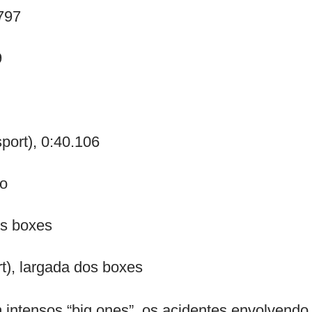
.797
9
port), 0:40.106
po
os boxes
), largada dos boxes
 intensos “big ones”, os acidentes envolvendo