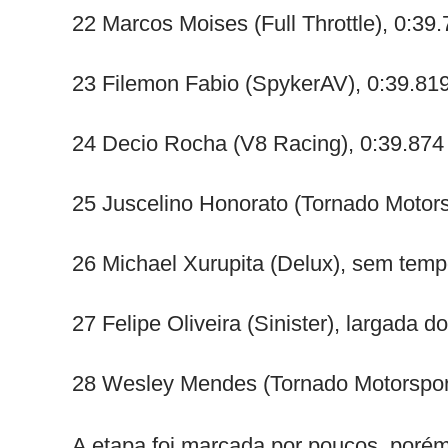
22 Marcos Moises (Full Throttle), 0:39
23 Filemon Fabio (SpykerAV), 0:39.81
24 Decio Rocha (V8 Racing), 0:39.874
25 Juscelino Honorato (Tornado Motors
26 Michael Xurupita (Delux), sem tem
27 Felipe Oliveira (Sinister), largada d
28 Wesley Mendes (Tornado Motorsport
A etapa foi marcada por poucos, porém