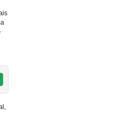
ais
ha
é
l,