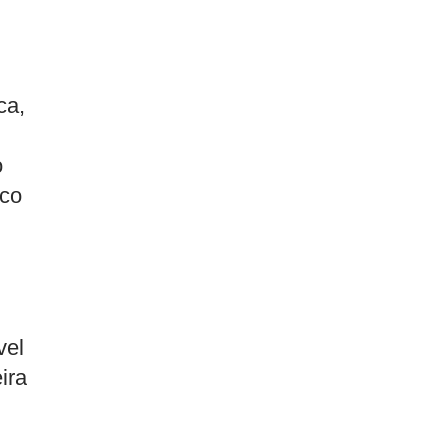
ca,
o
uco
vel
ira