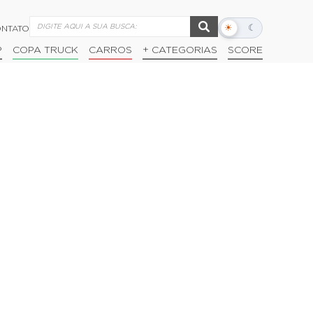
☀
☾
NTATO
Alternar
modo
P
COPA TRUCK
CARROS
+ CATEGORIAS
SCORE
escuro