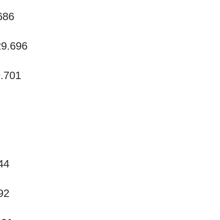
686
29.696
9.701
44
92