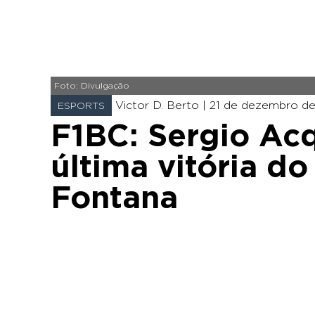
Foto: Divulgação
Victor D. Berto |
21 de dezembro de 
ESPORTS
F1BC: Sergio Acq
última vitória d
Fontana