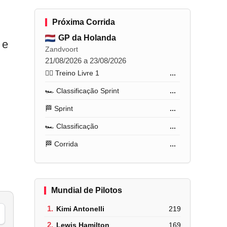
Próxima Corrida
GP da Holanda
 e
Zandvoort
21/08/2026 a 23/08/2026
🏋️‍♂️ Treino Livre 1
...
🏎️ Classificação Sprint
...
🏁 Sprint
...
🏎️ Classificação
...
🏁 Corrida
...
Mundial de Pilotos
1.
Kimi Antonelli
219
2.
Lewis Hamilton
169