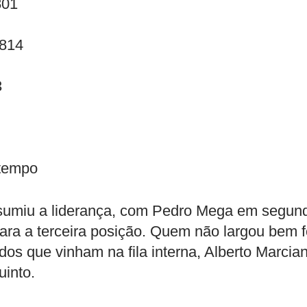
801
.814
3
 tempo
ssumiu a liderança, com Pedro Mega em segun
ara a terceira posição. Quem não largou bem f
dos que vinham na fila interna, Alberto Marcia
uinto.