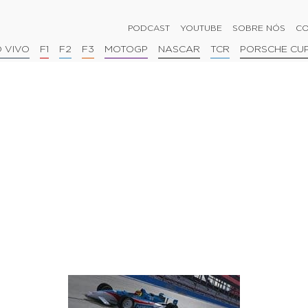
PODCAST
YOUTUBE
SOBRE NÓS
CO
 VIVO
F1
F2
F3
MOTOGP
NASCAR
TCR
PORSCHE CU