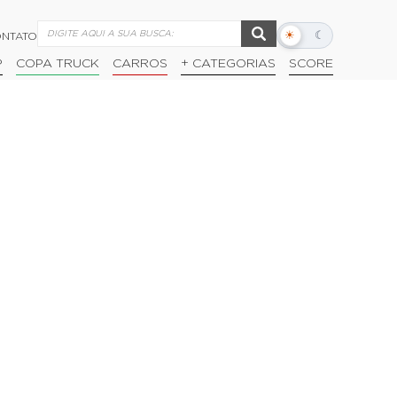
☀
☾
NTATO
Alternar
modo
P
COPA TRUCK
CARROS
+ CATEGORIAS
SCORE
escuro