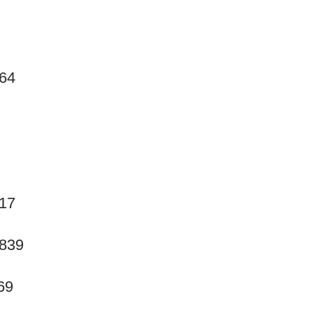
264
517
.839
69