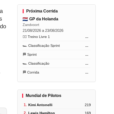
ta
Próxima Corrida
s
GP da Holanda
Zandvoort
ndo
21/08/2026 a 23/08/2026
🏋️‍♂️ Treino Livre 1
...
🏎️ Classificação Sprint
...
🏁 Sprint
...
🏎️ Classificação
...
o
🏁 Corrida
...
Mundial de Pilotos
1.
Kimi Antonelli
219
2.
Lewis Hamilton
169