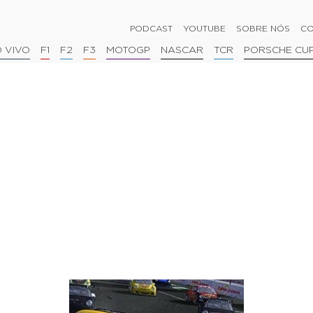
PODCAST
YOUTUBE
SOBRE NÓS
CO
 VIVO
F1
F2
F3
MOTOGP
NASCAR
TCR
PORSCHE CU