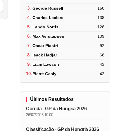
3.
George Russell
160
4.
Charles Leclerc
138
5.
Lando Norris
128
6.
Max Verstappen
109
7.
Oscar Piastri
92
8.
Isack Hadjar
68
9.
Liam Lawson
43
10.
Pierre Gasly
42
Últimos Resultados
Corrida - GP da Hungria 2026
26/07/2026 10:00
Classificação - GP da Hungria 2026