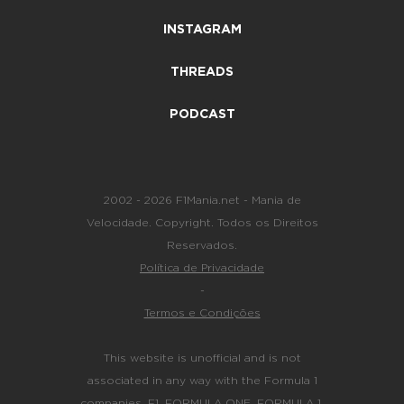
INSTAGRAM
THREADS
PODCAST
2002 - 2026 F1Mania.net - Mania de
Velocidade. Copyright. Todos os Direitos
Reservados.
Política de Privacidade
-
Termos e Condições
This website is unofficial and is not
associated in any way with the Formula 1
companies. F1, FORMULA ONE, FORMULA 1,