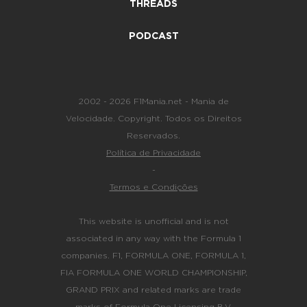
THREADS
PODCAST
2002 - 2026 F1Mania.net - Mania de
Velocidade. Copyright. Todos os Direitos
Reservados.
Política de Privacidade
-
Termos e Condições
This website is unofficial and is not
associated in any way with the Formula 1
companies. F1, FORMULA ONE, FORMULA 1,
FIA FORMULA ONE WORLD CHAMPIONSHIP,
GRAND PRIX and related marks are trade
marks of Formula One Licensing B.V.