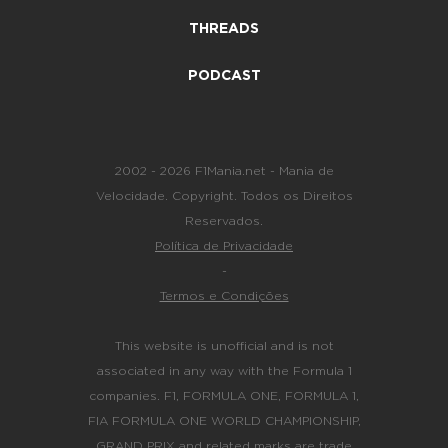
THREADS
PODCAST
2002 - 2026 F1Mania.net - Mania de
Velocidade. Copyright. Todos os Direitos
Reservados.
Política de Privacidade
-
Termos e Condições
This website is unofficial and is not
associated in any way with the Formula 1
companies. F1, FORMULA ONE, FORMULA 1,
FIA FORMULA ONE WORLD CHAMPIONSHIP,
GRAND PRIX and related marks are trade