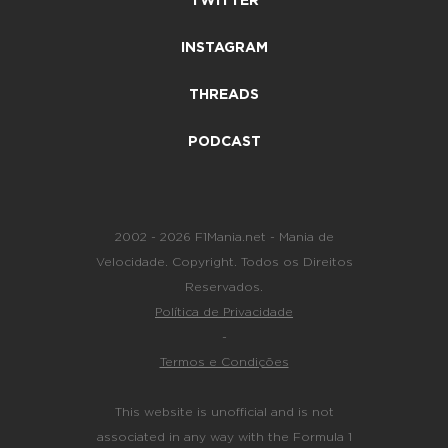
TWITTER
INSTAGRAM
THREADS
PODCAST
2002 - 2026 F1Mania.net - Mania de
Velocidade. Copyright. Todos os Direitos
Reservados.
Política de Privacidade
-
Termos e Condições
This website is unofficial and is not
associated in any way with the Formula 1