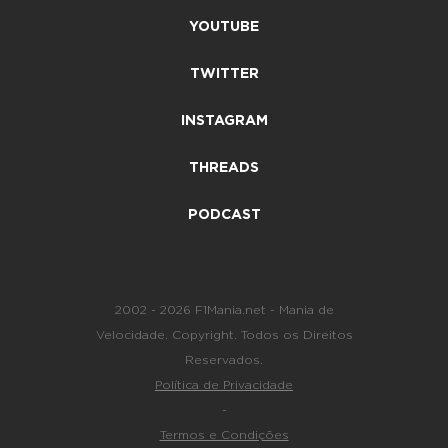
YOUTUBE
TWITTER
INSTAGRAM
THREADS
PODCAST
2002 - 2026 F1Mania.net - Mania de
Velocidade. Copyright. Todos os Direitos
Reservados.
Política de Privacidade
-
Termos e Condições