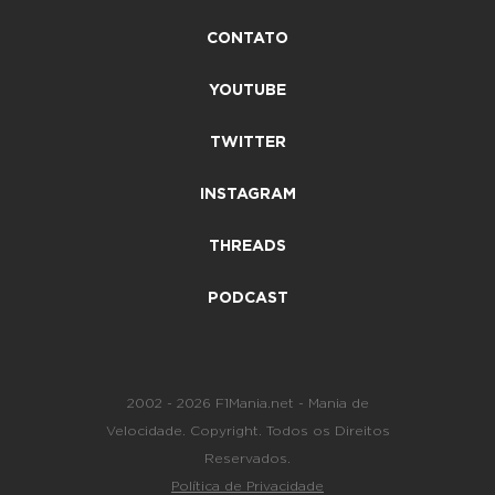
CONTATO
YOUTUBE
TWITTER
INSTAGRAM
THREADS
PODCAST
2002 - 2026 F1Mania.net - Mania de
Velocidade. Copyright. Todos os Direitos
Reservados.
Política de Privacidade