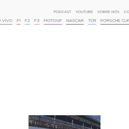
PODCAST
YOUTUBE
SOBRE NÓS
CO
 VIVO
F1
F2
F3
MOTOGP
NASCAR
TCR
PORSCHE CU