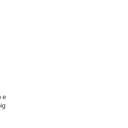
o e
ig