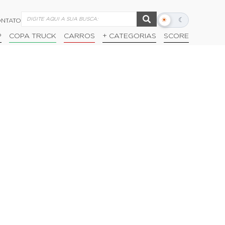
☀
☾
NTATO
Alternar
modo
P
COPA TRUCK
CARROS
+ CATEGORIAS
SCORE
escuro