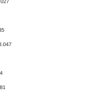
.027
35
8.047
74
081