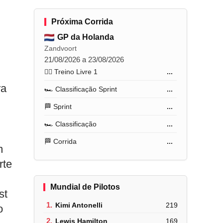
Próxima Corrida
GP da Holanda
Zandvoort
21/08/2026 a 23/08/2026
🏋️‍♂️ Treino Livre 1
...
ra
🏎️ Classificação Sprint
...
🏁 Sprint
...
🏎️ Classificação
...
🏁 Corrida
...
m
rte
Mundial de Pilotos
st
1.
Kimi Antonelli
219
o
2.
Lewis Hamilton
169