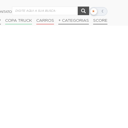
☀
☾
NTATO
Alternar
modo
P
COPA TRUCK
CARROS
+ CATEGORIAS
SCORE
escuro