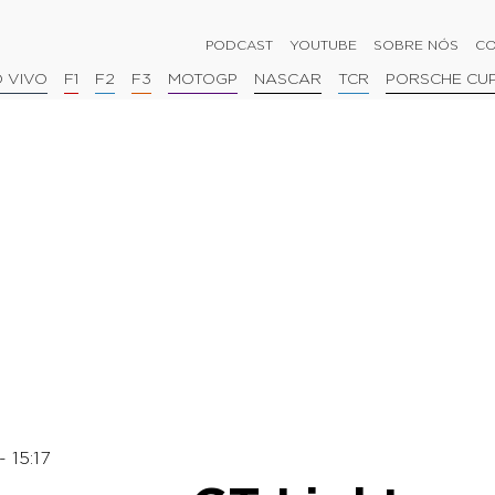
PODCAST
YOUTUBE
SOBRE NÓS
CO
 VIVO
F1
F2
F3
MOTOGP
NASCAR
TCR
PORSCHE CU
 15:17