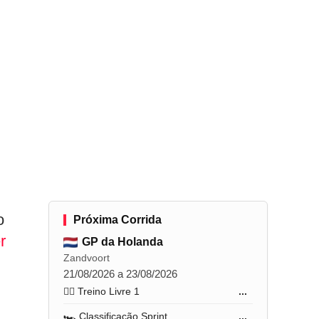
o
Próxima Corrida
r
GP da Holanda
Zandvoort
21/08/2026 a 23/08/2026
🏋️‍♂️ Treino Livre 1
...
🏎️ Classificação Sprint
...