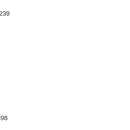
.239
398