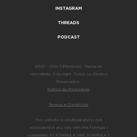
INSTAGRAM
THREADS
PODCAST
2002 - 2026 F1Mania.net - Mania de
Velocidade. Copyright. Todos os Direitos
Reservados.
Política de Privacidade
-
Termos e Condições
This website is unofficial and is not
associated in any way with the Formula 1
companies. F1, FORMULA ONE, FORMULA 1,