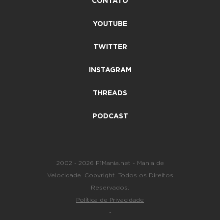
CONTATO
YOUTUBE
TWITTER
INSTAGRAM
THREADS
PODCAST
2002 - 2026 F1Mania.net - Mania de
Velocidade. Copyright. Todos os Direitos
Reservados.
Política de Privacidade
-