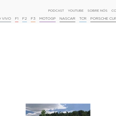
PODCAST
YOUTUBE
SOBRE NÓS
CO
 VIVO
F1
F2
F3
MOTOGP
NASCAR
TCR
PORSCHE CU