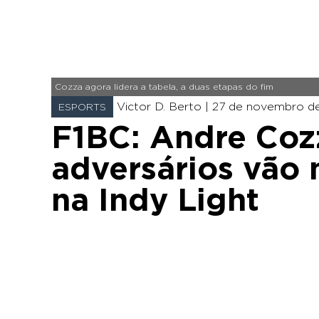
Cozza agora lidera a tabela, a duas etapas do fim
Victor D. Berto |
27 de novembro de
ESPORTS
F1BC: Andre Coz
adversários vão
na Indy Light