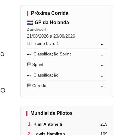
Próxima Corrida
GP da Holanda
Zandvoort
21/08/2026 a 23/08/2026
🏋️‍♂️ Treino Livre 1
...
ta
🏎️ Classificação Sprint
...
🏁 Sprint
...
🏎️ Classificação
...
🏁 Corrida
...
 O
Mundial de Pilotos
1.
Kimi Antonelli
219
2.
Lewis Hamilton
169