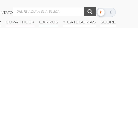
☀
☾
NTATO
Alternar
modo
P
COPA TRUCK
CARROS
+ CATEGORIAS
SCORE
escuro