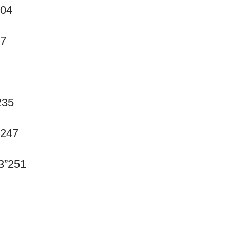
204
07
235
”247
23”251