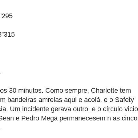
3”295
3”315
1
iros 30 minutos. Como sempre, Charlotte tem
am bandeiras amrelas aqui e acolá, e o Safety
a. Um incidente gerava outro, e o círculo vici
, Gean e Pedro Mega permanecesem n as cinco
.