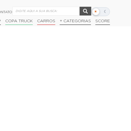
☀
☾
NTATO
Alternar
modo
P
COPA TRUCK
CARROS
+ CATEGORIAS
SCORE
escuro