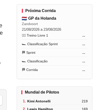
Próxima Corrida
GP da Holanda
Zandvoort
e
21/08/2026 a 23/08/2026
te
🏋️‍♂️ Treino Livre 1
...
🏎️ Classificação Sprint
...
🏁 Sprint
...
🏎️ Classificação
...
o
🏁 Corrida
...
Mundial de Pilotos
1.
Kimi Antonelli
219
2.
Lewis Hamilton
169