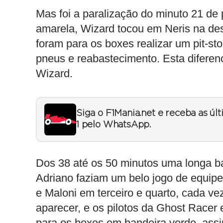
Mas foi a paralização do minuto 21 d
amarela, Wizard tocou em Neris na de
foram para os boxes realizar um pit-st
pneus e reabastecimento. Esta diferenc
Wizard.
Siga o F1Mania.net e receba as úl
1 pelo WhatsApp.
Dos 38 até os 50 minutos uma longa b
Adriano faziam um belo jogo de equip
e Maloni em terceiro e quarto, cada v
aparecer, e os pilotos da Ghost Racer
para os boxes em bandeira verde, ass