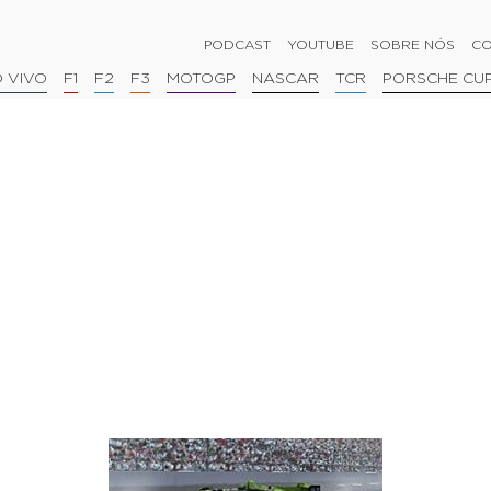
PODCAST
YOUTUBE
SOBRE NÓS
CO
 VIVO
F1
F2
F3
MOTOGP
NASCAR
TCR
PORSCHE CU