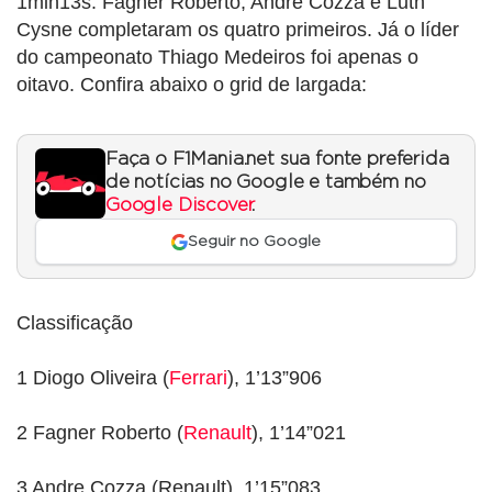
1min13s. Fagner Roberto, Andre Cozza e Luth
Cysne completaram os quatro primeiros. Já o líder
do campeonato Thiago Medeiros foi apenas o
oitavo. Confira abaixo o grid de largada:
Faça o F1Mania.net sua fonte preferida
de notícias no Google e também no
Google Discover
.
Seguir no Google
Classificação
1 Diogo Oliveira (
Ferrari
), 1’13”906
2 Fagner Roberto (
Renault
), 1’14”021
3 Andre Cozza (Renault), 1’15”083