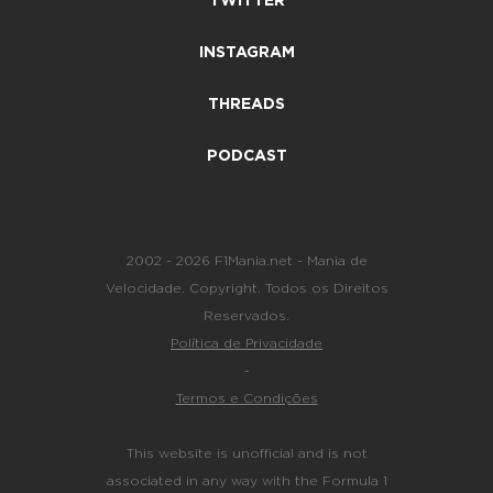
TWITTER
INSTAGRAM
THREADS
PODCAST
2002 - 2026 F1Mania.net - Mania de
Velocidade. Copyright. Todos os Direitos
Reservados.
Política de Privacidade
-
Termos e Condições
This website is unofficial and is not
associated in any way with the Formula 1