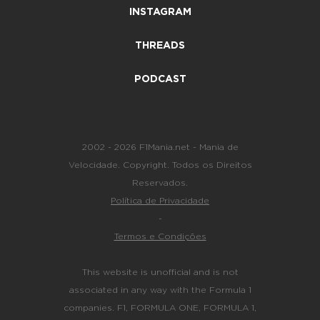
INSTAGRAM
THREADS
PODCAST
2002 - 2026 F1Mania.net - Mania de
Velocidade. Copyright. Todos os Direitos
Reservados.
Política de Privacidade
-
Termos e Condições
This website is unofficial and is not
associated in any way with the Formula 1
companies. F1, FORMULA ONE, FORMULA 1,