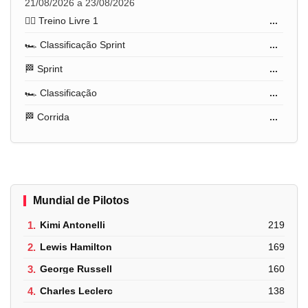
21/08/2026 a 23/08/2026
🏋️‍♂️ Treino Livre 1
...
🏎️ Classificação Sprint
...
🏁 Sprint
...
🏎️ Classificação
...
🏁 Corrida
...
Mundial de Pilotos
1.
Kimi Antonelli
219
2.
Lewis Hamilton
169
3.
George Russell
160
4.
Charles Leclerc
138