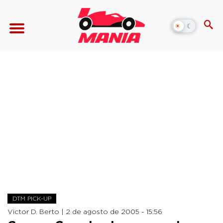
☀
☾
Alternar
modo
escuro
DTM PICK-UP
Victor D. Berto |
2 de agosto de 2005 - 15:56