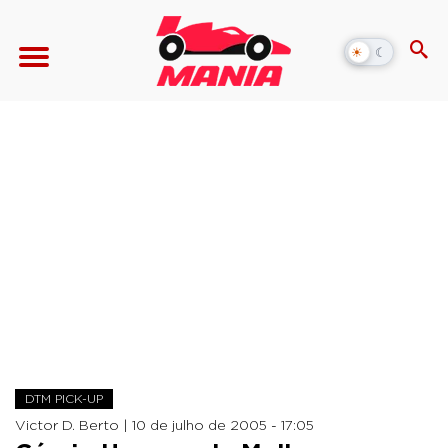
☀
☾
Alternar
modo
escuro
DTM PICK-UP
Victor D. Berto |
10 de julho de 2005 - 17:05