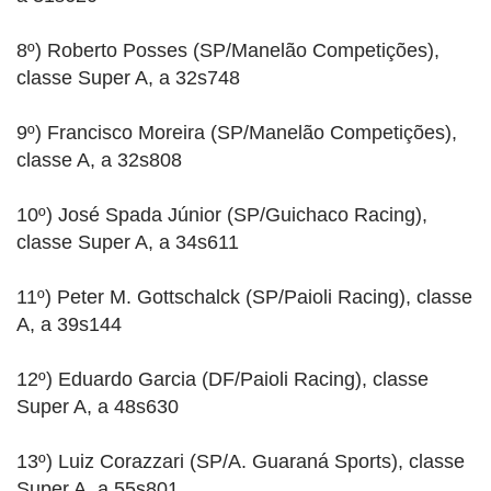
8º) Roberto Posses (SP/Manelão Competições),
classe Super A, a 32s748
9º) Francisco Moreira (SP/Manelão Competições),
classe A, a 32s808
10º) José Spada Júnior (SP/Guichaco Racing),
classe Super A, a 34s611
11º) Peter M. Gottschalck (SP/Paioli Racing), classe
A, a 39s144
12º) Eduardo Garcia (DF/Paioli Racing), classe
Super A, a 48s630
13º) Luiz Corazzari (SP/A. Guaraná Sports), classe
Super A, a 55s801