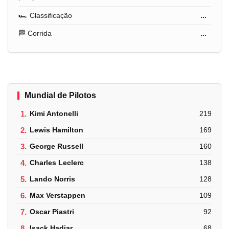
🏎️ Classificação
...
🏁 Corrida
...
Mundial de Pilotos
1.
Kimi Antonelli
219
2.
Lewis Hamilton
169
3.
George Russell
160
4.
Charles Leclerc
138
5.
Lando Norris
128
6.
Max Verstappen
109
7.
Oscar Piastri
92
8.
Isack Hadjar
68