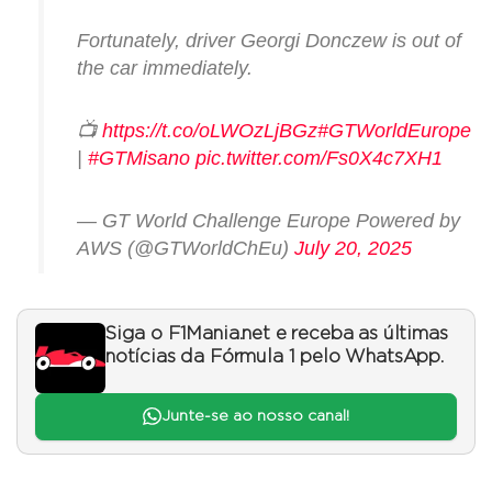
Fortunately, driver Georgi Donczew is out of
the car immediately.
📺
https://t.co/oLWOzLjBGz
#GTWorldEurope
|
#GTMisano
pic.twitter.com/Fs0X4c7XH1
— GT World Challenge Europe Powered by
AWS (@GTWorldChEu)
July 20, 2025
Siga o F1Mania.net e receba as últimas
notícias da Fórmula 1 pelo WhatsApp.
Junte-se ao nosso canal!