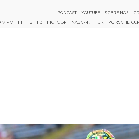
PODCAST
YOUTUBE
SOBRE NÓS
CO
 VIVO
F1
F2
F3
MOTOGP
NASCAR
TCR
PORSCHE CU