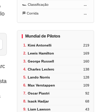
🏎️ Classificação
...
o
lo
🏁 Corrida
...
Mundial de Pilotos
1.
Kimi Antonelli
219
2.
Lewis Hamilton
169
3.
George Russell
160
arc
4.
Charles Leclerc
138
5.
Lando Norris
128
sta
6.
Max Verstappen
109
7.
Oscar Piastri
92
s
8.
Isack Hadjar
68
9.
Liam Lawson
43