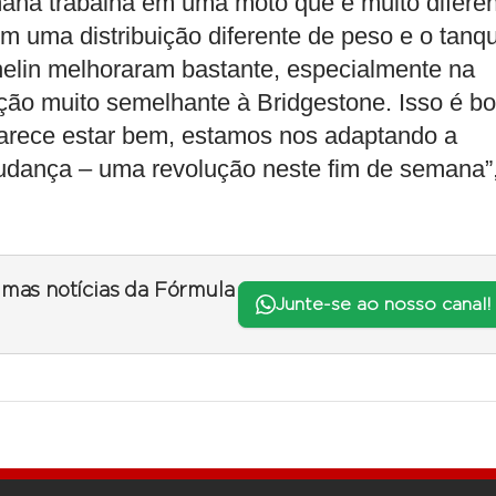
aha trabalha em uma moto que é muito difere
 uma distribuição diferente de peso e o tanq
chelin melhoraram bastante, especialmente na
ação muito semelhante à Bridgestone. Isso é b
arece estar bem, estamos nos adaptando a
udança – uma revolução neste fim de semana”
timas notícias da Fórmula
Junte-se ao nosso canal!