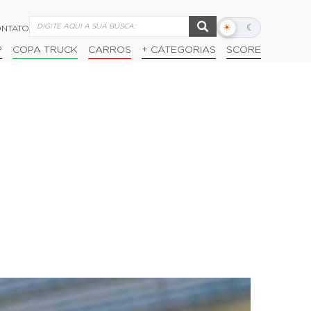
☀
☾
NTATO
Alternar
modo
P
COPA TRUCK
CARROS
+ CATEGORIAS
SCORE
escuro