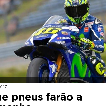
1:17
ue pneus farão a