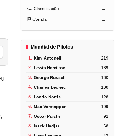
🏎️ Classificação
...
🏁 Corrida
...
Mundial de Pilotos
1.
Kimi Antonelli
219
2.
Lewis Hamilton
169
eu
3.
George Russell
160
4.
Charles Leclerc
138
5.
Lando Norris
128
6.
Max Verstappen
109
,
7.
Oscar Piastri
92
8.
Isack Hadjar
68
9.
Liam Lawson
43