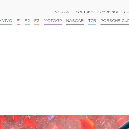
PODCAST
YOUTUBE
SOBRE NÓS
CO
 VIVO
F1
F2
F3
MOTOGP
NASCAR
TCR
PORSCHE CU