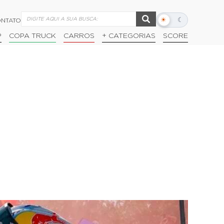
☀
☾
NTATO
Alternar
modo
P
COPA TRUCK
CARROS
+ CATEGORIAS
SCORE
escuro