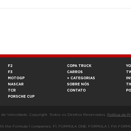
F2
COPA TRUCK
Y
F3
CARROS
T
MOTOGP
+ CATEGORIAS
IN
NASCAR
SOBRE NÓS
T
TCR
CONTATO
P
PORSCHE CUP
a de Velocidade. Copyright. Todos os Direitos Reservados.
Política de P
 way with the Formula 1 companies. F1, FORMULA ONE, FORMULA 1, FIA 