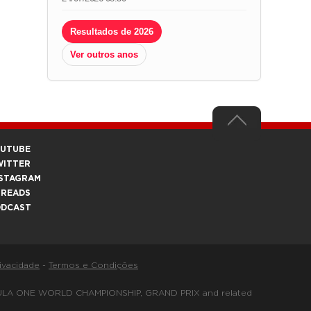
Resultados de 2026
Ver outros anos
OUTUBE
WITTER
STAGRAM
HREADS
ODCAST
rivacidade
-
Termos e Condições
FORMULA ONE WORLD CHAMPIONSHIP, GRAND PRIX and related