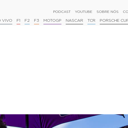
PODCAST
YOUTUBE
SOBRE NÓS
CO
 VIVO
F1
F2
F3
MOTOGP
NASCAR
TCR
PORSCHE CU