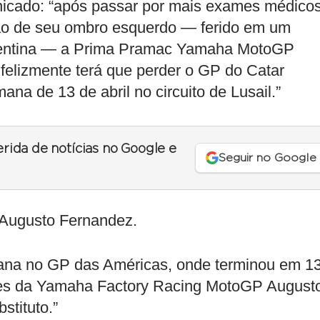
cado: “após passar por mais exames médico
ção de seu ombro esquerdo — ferido em um
rgentina — a Prima Pramac Yamaha MotoGP
nfelizmente terá que perder o GP do Catar
a de 13 de abril no circuito de Lusail.”
erida de notícias no Google e
Seguir no Google
 Augusto Fernandez.
mana no GP das Américas, onde terminou em 1
estes da Yamaha Factory Racing MotoGP August
stituto.”