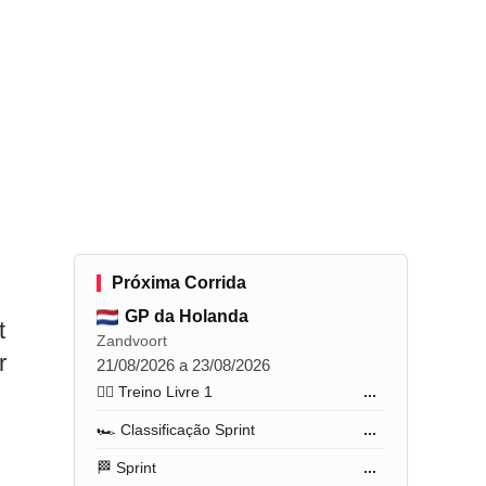
Próxima Corrida
GP da Holanda
t
Zandvoort
r
21/08/2026 a 23/08/2026
🏋️‍♂️ Treino Livre 1
...
🏎️ Classificação Sprint
...
🏁 Sprint
...