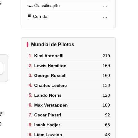
s
🏎️ Classificação
...
🏁 Corrida
...
Mundial de Pilotos
1.
Kimi Antonelli
219
2.
Lewis Hamilton
169
3.
George Russell
160
4.
Charles Leclerc
138
5.
Lando Norris
128
6.
Max Verstappen
109
3º
7.
Oscar Piastri
92
o
8.
Isack Hadjar
68
9.
Liam Lawson
43