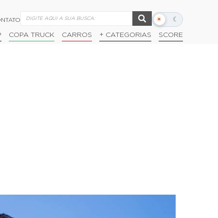
☀
☾
NTATO
Alternar
modo
P
COPA TRUCK
CARROS
+ CATEGORIAS
SCORE
escuro