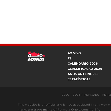
AO VIVO
F1
CALENDÁRIO 2026
CLASSIFICAÇÃO 2026
ANOS ANTERIORES
ESTATÍSTICAS
2002 - 2026 F1Mania.net - Mani
This website is unofficial and is not associated in any
marks are trade marks of Formula One Licensing B.V.