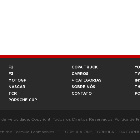
F2
COPA TRUCK
Y
F3
CARROS
T
MOTOGP
+ CATEGORIAS
IN
NASCAR
SOBRE NÓS
T
TCR
CONTATO
P
PORSCHE CUP
a de Velocidade. Copyright. Todos os Direitos Reservados.
Política de P
 way with the Formula 1 companies. F1, FORMULA ONE, FORMULA 1, FIA 