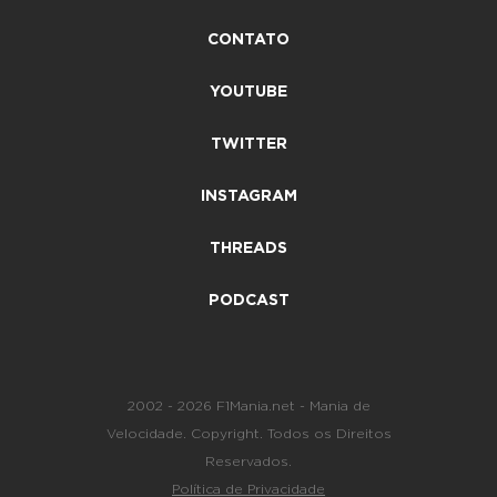
CONTATO
YOUTUBE
TWITTER
INSTAGRAM
THREADS
PODCAST
2002 - 2026 F1Mania.net - Mania de
Velocidade. Copyright. Todos os Direitos
Reservados.
Política de Privacidade