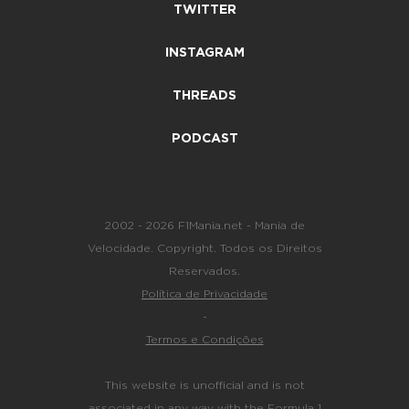
TWITTER
INSTAGRAM
THREADS
PODCAST
2002 - 2026 F1Mania.net - Mania de
Velocidade. Copyright. Todos os Direitos
Reservados.
Política de Privacidade
-
Termos e Condições
This website is unofficial and is not
associated in any way with the Formula 1