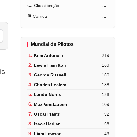
🏎️ Classificação
...
🏁 Corrida
...
Mundial de Pilotos
1.
Kimi Antonelli
219
2.
Lewis Hamilton
169
is
3.
George Russell
160
4.
Charles Leclerc
138
5.
Lando Norris
128
6.
Max Verstappen
109
7.
Oscar Piastri
92
8.
Isack Hadjar
68
.
9.
Liam Lawson
43