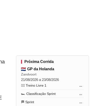
ina
Próxima Corrida
GP da Holanda
Zandvoort
21/08/2026 a 23/08/2026
🏋️‍♂️ Treino Livre 1
...
🏎️ Classificação Sprint
...
E
🏁 Sprint
...