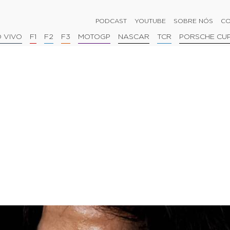
PODCAST
YOUTUBE
SOBRE NÓS
CO
 VIVO
F1
F2
F3
MOTOGP
NASCAR
TCR
PORSCHE CU