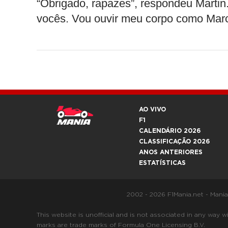
“Obrigado, rapazes”, respondeu Martin.
vocês. Vou ouvir meu corpo como Marc 
AO VIVO
F1
CALENDÁRIO 2026
CLASSIFICAÇÃO 2026
ANOS ANTERIORES
ESTATÍSTICAS
2002 - 2026 F1Mania.net - Mani
This website is unofficial and is not associated in any
marks are trade marks of Formula One Licensing B.V.