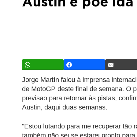
Austin e põe ida
Jorge Martín falou à imprensa internac
de MotoGP deste final de semana. O p
previsão para retornar às pistas, con
Austin, daqui duas semanas.
“Estou lutando para me recuperar tão r
também não sei se estarei pronto para 