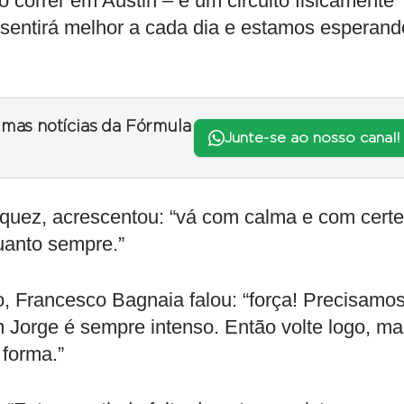
 correr em Austin – é um circuito fisicamente
 sentirá melhor a cada dia e estamos esperand
timas notícias da Fórmula
Junte-se ao nosso canal!
quez, acrescentou: “vá com calma e com cert
uanto sempre.”
no, Francesco Bagnaia falou: “força! Precisamo
m Jorge é sempre intenso. Então volte logo, m
 forma.”