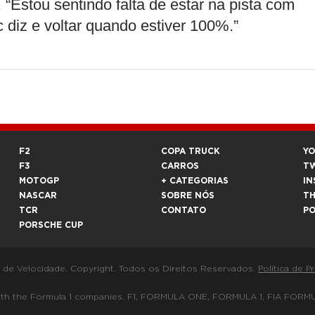
 “Estou sentindo falta de estar na pista com
diz e voltar quando estiver 100%.”
F2
COPA TRUCK
Y
F3
CARROS
T
MOTOGP
+ CATEGORIAS
IN
NASCAR
SOBRE NÓS
T
TCR
CONTATO
P
PORSCHE CUP
a de Velocidade. Copyright. Todos os Direitos Reservados.
Política de P
 way with the Formula 1 companies. F1, FORMULA ONE, FORMULA 1, FIA 