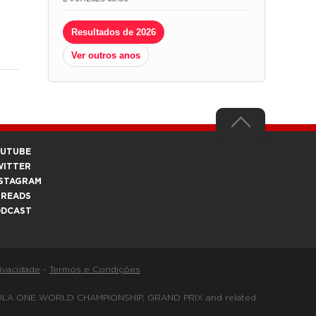
Resultados de 2026
Ver outros anos
OUTUBE
WITTER
STAGRAM
HREADS
ODCAST
rivacidade
-
Termos e Condições
FORMULA ONE WORLD CHAMPIONSHIP, GRAND PRIX and related