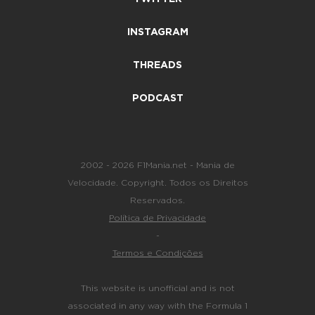
INSTAGRAM
THREADS
PODCAST
2002 - 2026 F1Mania.net - Mania de
Velocidade. Copyright. Todos os Direitos
Reservados.
Política de Privacidade
-
Termos e Condições
This website is unofficial and is not
associated in any way with the Formula 1