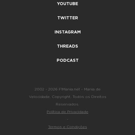
YOUTUBE
TWITTER
INSTAGRAM
THREADS
PODCAST
2002 - 2026 F1Mania.net - Mania de
Velocidade. Copyright. Todos os Direitos
Reservados.
Política de Privacidade
-
Termos e Condições