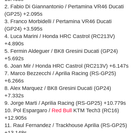
2. Fabio Di Giannantonio / Pertamina VR46 Ducati
(GP25) +2.095s
3. Franco Morbidelli / Pertamina VR46 Ducati
(GP24) +3.595s
4. Luca Marini / Honda HRC Castrol (RC213V)
+4.890s
5. Fermin Aldeguer / BK8 Gresini Ducati (GP24)
+5.692s
6. Joan Mir / Honda HRC Castrol (RC213V) +6.147s
7. Marco Bezzecchi / Aprilia Racing (RS-GP25)
+6.266s
8. Alex Marquez / BK8 Gresini Ducati (GP24)
+7.332s
9. Jorge Marti / Aprilia Racing (RS-GP25) +10.779s
10. Pol Espargaro /
Red Bull
KTM Tech3 (RC16)
+12.905s
11. Raul Fernandez / Trackhouse Aprilia (RS-GP25)
+13.148s