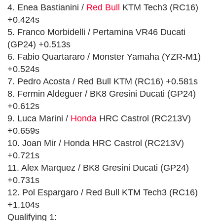
4. Enea Bastianini /
Red Bull
KTM Tech3 (RC16)
+0.424s
5. Franco Morbidelli / Pertamina VR46 Ducati
(GP24) +0.513s
6. Fabio Quartararo / Monster Yamaha (YZR-M1)
+0.524s
7. Pedro Acosta / Red Bull KTM (RC16) +0.581s
8. Fermin Aldeguer / BK8 Gresini Ducati (GP24)
+0.612s
9. Luca Marini /
Honda
HRC Castrol (RC213V)
+0.659s
10. Joan Mir / Honda HRC Castrol (RC213V)
+0.721s
11. Alex Marquez / BK8 Gresini Ducati (GP24)
+0.731s
12. Pol Espargaro / Red Bull KTM Tech3 (RC16)
+1.104s
Qualifying 1: