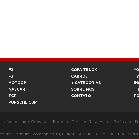
F2
COPA TRUCK
Y
F3
CARROS
T
MOTOGP
+ CATEGORIAS
IN
NASCAR
SOBRE NÓS
T
TCR
CONTATO
P
PORSCHE CUP
a de Velocidade. Copyright. Todos os Direitos Reservados.
Política de P
 way with the Formula 1 companies. F1, FORMULA ONE, FORMULA 1, FIA 