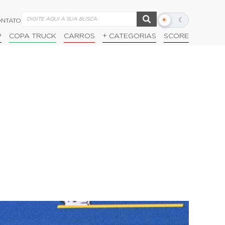
☀
☾
NTATO
Alternar
modo
P
COPA TRUCK
CARROS
+ CATEGORIAS
SCORE
escuro