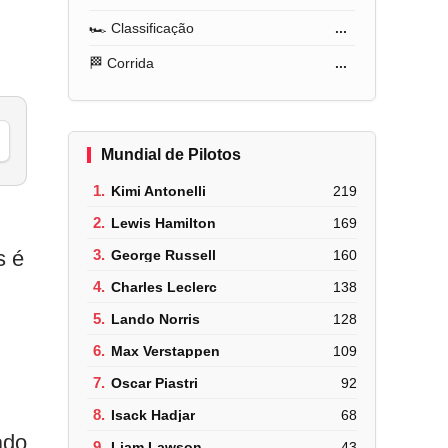
🏎️ Classificação
...
🏁 Corrida
...
Mundial de Pilotos
1.
Kimi Antonelli
219
2.
Lewis Hamilton
169
s é
3.
George Russell
160
4.
Charles Leclerc
138
5.
Lando Norris
128
6.
Max Verstappen
109
7.
Oscar Piastri
92
8.
Isack Hadjar
68
ado
9.
Liam Lawson
43