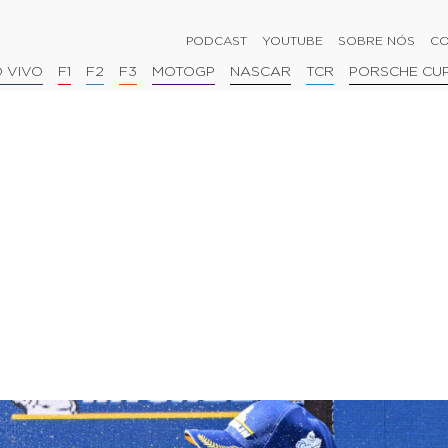
PODCAST
YOUTUBE
SOBRE NÓS
CO
 VIVO
F1
F2
F3
MOTOGP
NASCAR
TCR
PORSCHE CU