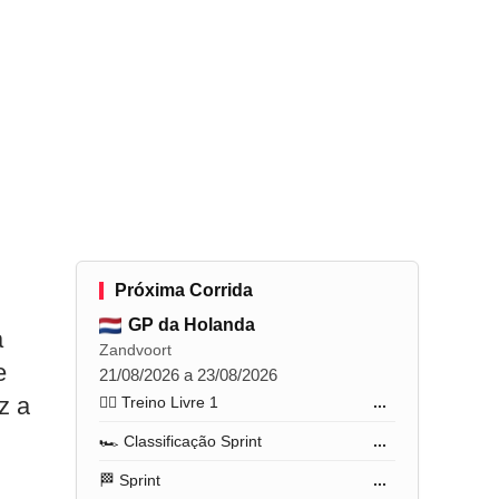
Próxima Corrida
GP da Holanda
a
Zandvoort
e
21/08/2026 a 23/08/2026
z a
🏋️‍♂️ Treino Livre 1
...
🏎️ Classificação Sprint
...
🏁 Sprint
...