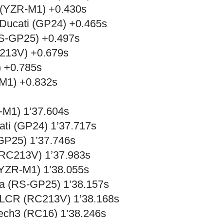
a (YZR-M1) +0.430s
 Ducati (GP24) +0.465s
(RS-GP25) +0.497s
C213V) +0.679s
) +0.785s
-M1) +0.832s
-M1) 1’37.604s
ati (GP24) 1’37.717s
-GP25) 1’37.746s
(RC213V) 1’37.983s
(YZR-M1) 1’38.055s
lia (RS-GP25) 1’38.157s
a LCR (RC213V) 1’38.168s
Tech3 (RC16) 1’38.246s