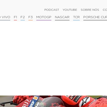
PODCAST
YOUTUBE
SOBRE NÓS
CO
 VIVO
F1
F2
F3
MOTOGP
NASCAR
TCR
PORSCHE CU