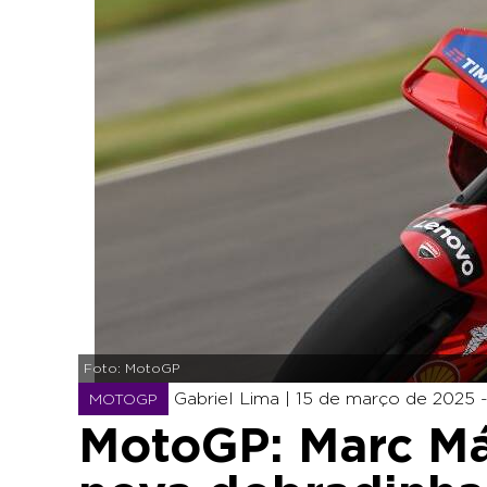
Foto: MotoGP
Gabriel Lima |
15 de março de 2025 -
MOTOGP
MotoGP: Marc Már