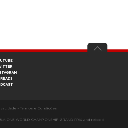
OUTUBE
WITTER
STAGRAM
HREADS
ODCAST
rivacidade
-
Termos e Condições
FORMULA ONE WORLD CHAMPIONSHIP, GRAND PRIX and related