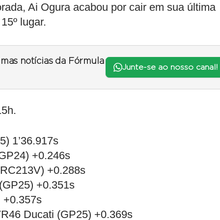
rada, Ai Ogura acabou por cair em sua última
15º lugar.
timas notícias da Fórmula
Junte-se ao nosso canal!
15h.
5) 1’36.917s
 (GP24) +0.246s
 (RC213V) +0.288s
 (GP25) +0.351s
 +0.357s
 VR46 Ducati (GP25) +0.369s