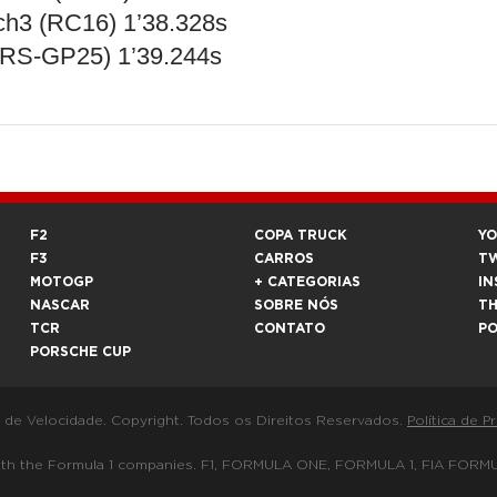
ech3 (RC16) 1’38.328s
y (RS-GP25) 1’39.244s
F2
COPA TRUCK
Y
F3
CARROS
T
MOTOGP
+ CATEGORIAS
IN
NASCAR
SOBRE NÓS
T
TCR
CONTATO
P
PORSCHE CUP
a de Velocidade. Copyright. Todos os Direitos Reservados.
Política de P
 way with the Formula 1 companies. F1, FORMULA ONE, FORMULA 1, FIA 