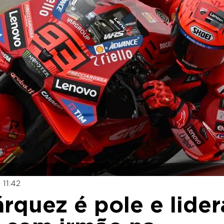
 11:42
quez é pole e lider