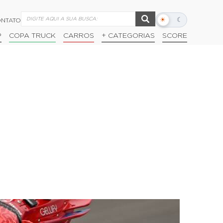
☀
☾
NTATO
Alternar
modo
P
COPA TRUCK
CARROS
+ CATEGORIAS
SCORE
escuro