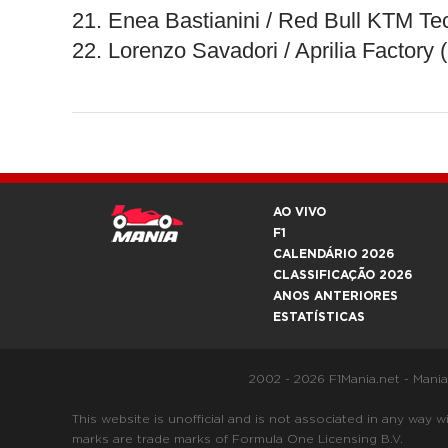
21. Enea Bastianini / Red Bull KTM T
22. Lorenzo Savadori / Aprilia Factor
AO VIVO
F1
CALENDÁRIO 2026
CLASSIFICAÇÃO 2026
ANOS ANTERIORES
ESTATÍSTICAS
2002 - 2026 F1Mania.net - Mani
This website is unofficial and is not associated in any
marks are trade marks of Formula One Licensing B.V.