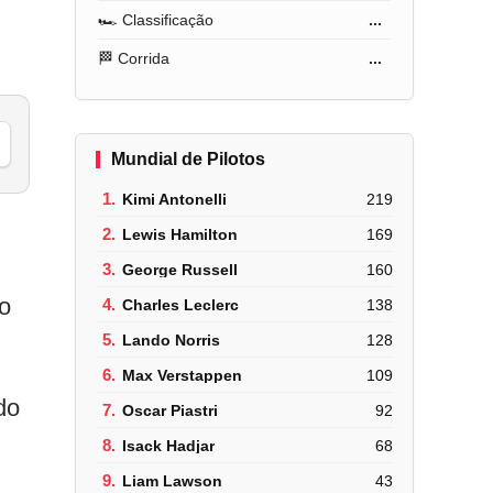
🏎️ Classificação
...
🏁 Corrida
...
Mundial de Pilotos
1.
Kimi Antonelli
219
2.
Lewis Hamilton
169
3.
George Russell
160
 o
4.
Charles Leclerc
138
5.
Lando Norris
128
6.
Max Verstappen
109
do
7.
Oscar Piastri
92
8.
Isack Hadjar
68
9.
Liam Lawson
43