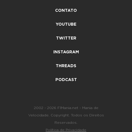
CONTATO
YOUTUBE
TWITTER
INSTAGRAM
THREADS
PODCAST
2002 - 2026 F1Mania.net - Mania de
Velocidade. Copyright. Todos os Direitos
Reservados.
Política de Privacidade