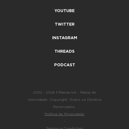
YOUTUBE
TWITTER
INSTAGRAM
THREADS
PODCAST
2002 - 2026 F1Mania.net - Mania de
Velocidade. Copyright. Todos os Direitos
Reservados.
Política de Privacidade
-
Termos e Condições