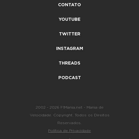
CONTATO
YOUTUBE
TWITTER
INSTAGRAM
THREADS
PODCAST
2002 - 2026 F1Mania.net - Mania de
Velocidade. Copyright. Todos os Direitos
Reservados.
Política de Privacidade
-