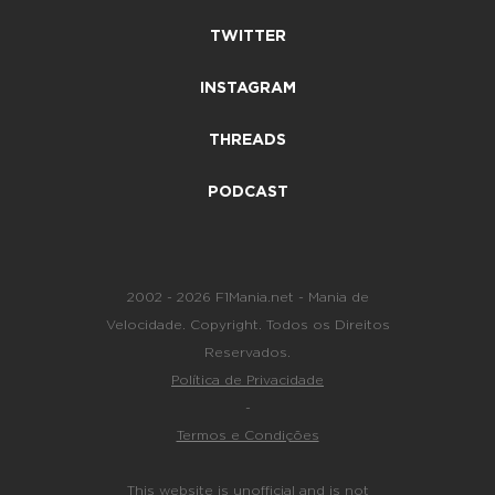
TWITTER
INSTAGRAM
THREADS
PODCAST
2002 - 2026 F1Mania.net - Mania de
Velocidade. Copyright. Todos os Direitos
Reservados.
Política de Privacidade
-
Termos e Condições
This website is unofficial and is not