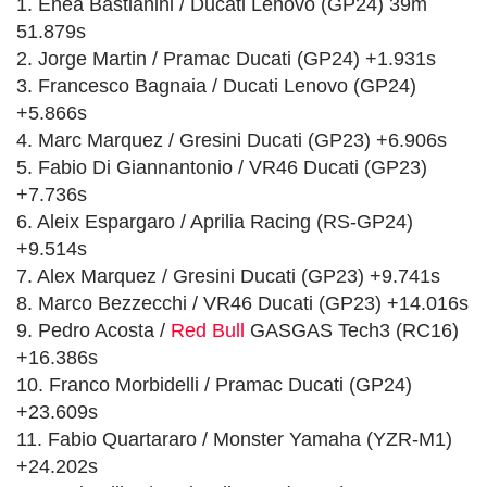
1. Enea Bastianini / Ducati Lenovo (GP24) 39m
51.879s
2. Jorge Martin / Pramac Ducati (GP24) +1.931s
3. Francesco Bagnaia / Ducati Lenovo (GP24)
+5.866s
4. Marc Marquez / Gresini Ducati (GP23) +6.906s
5. Fabio Di Giannantonio / VR46 Ducati (GP23)
+7.736s
6. Aleix Espargaro / Aprilia Racing (RS-GP24)
+9.514s
7. Alex Marquez / Gresini Ducati (GP23) +9.741s
8. Marco Bezzecchi / VR46 Ducati (GP23) +14.016s
9. Pedro Acosta /
Red Bull
GASGAS Tech3 (RC16)
+16.386s
10. Franco Morbidelli / Pramac Ducati (GP24)
+23.609s
11. Fabio Quartararo / Monster Yamaha (YZR-M1)
+24.202s