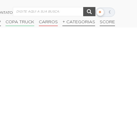
☀
☾
NTATO
Alternar
modo
P
COPA TRUCK
CARROS
+ CATEGORIAS
SCORE
escuro