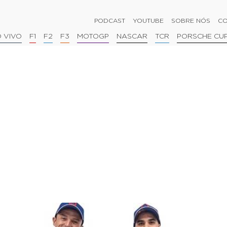
PODCAST
YOUTUBE
SOBRE NÓS
CO
 VIVO
F1
F2
F3
MOTOGP
NASCAR
TCR
PORSCHE CU