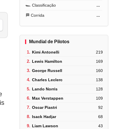
🏎️ Classificação
...
🏁 Corrida
...
Mundial de Pilotos
1.
Kimi Antonelli
219
2.
Lewis Hamilton
169
3.
George Russell
160
4.
Charles Leclerc
138
5.
Lando Norris
128
e
6.
Max Verstappen
109
is
7.
Oscar Piastri
92
8.
Isack Hadjar
68
9.
Liam Lawson
43