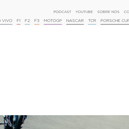
PODCAST
YOUTUBE
SOBRE NÓS
CO
 VIVO
F1
F2
F3
MOTOGP
NASCAR
TCR
PORSCHE CU