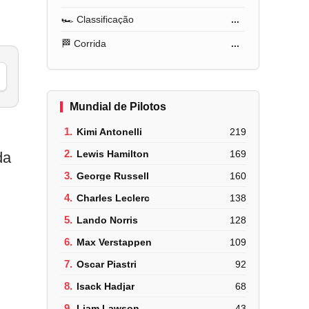
🏎️ Classificação
...
🏁 Corrida
...
Mundial de Pilotos
1.
Kimi Antonelli
219
2.
Lewis Hamilton
169
da
3.
George Russell
160
4.
Charles Leclerc
138
5.
Lando Norris
128
6.
Max Verstappen
109
7.
Oscar Piastri
92
8.
Isack Hadjar
68
9.
Liam Lawson
43