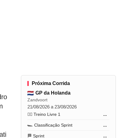
Próxima Corrida
GP da Holanda
dro
Zandvoort
m
21/08/2026 a 23/08/2026
🏋️‍♂️ Treino Livre 1
...
🏎️ Classificação Sprint
...
ati
🏁 Sprint
...