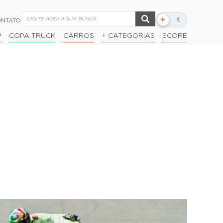
☀
☾
NTATO
Alternar
modo
P
COPA TRUCK
CARROS
+ CATEGORIAS
SCORE
escuro