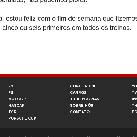
 estou feliz com o fim de semana que fizemo
s cinco ou seis primeiros em todos os treinos.
F2
COPA TRUCK
Y
F3
CARROS
T
MOTOGP
+ CATEGORIAS
IN
NASCAR
SOBRE NÓS
T
TCR
CONTATO
P
PORSCHE CUP